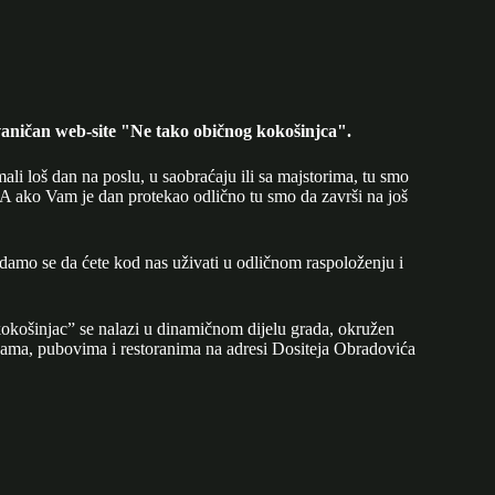
aničan web-site "Ne tako običnog kokošinjca".
mali loš dan na poslu, u saobraćaju ili sa majstorima, tu smo
A ako Vam je dan protekao odlično tu smo da završi na još
adamo se da ćete kod nas uživati u odličnom raspoloženju i
okošinjac” se nalazi u dinamičnom dijelu grada, okružen
ijama, pubovima i restoranima na adresi Dositeja Obradovića