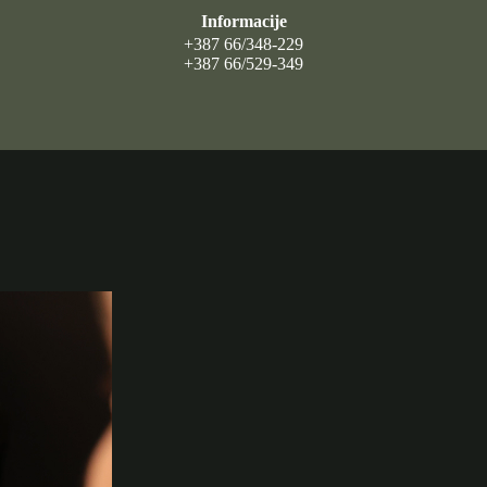
Informacije
+387 66/348-229
+387 66/529-349