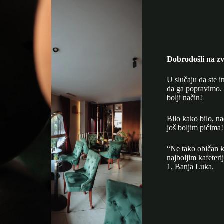
Dobrodošli na zv
U slučaju da ste i
da ga popravimo. 
bolji način!
Bilo kako bilo, n
još boljim pićima!
“Ne tako običan k
najboljim kafeter
1, Banja Luka.