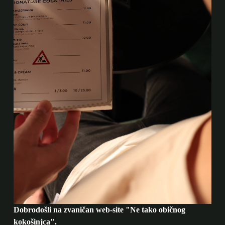
Dobrodošli na zvaničan web-site "Ne tako običnog
kokošinjca".