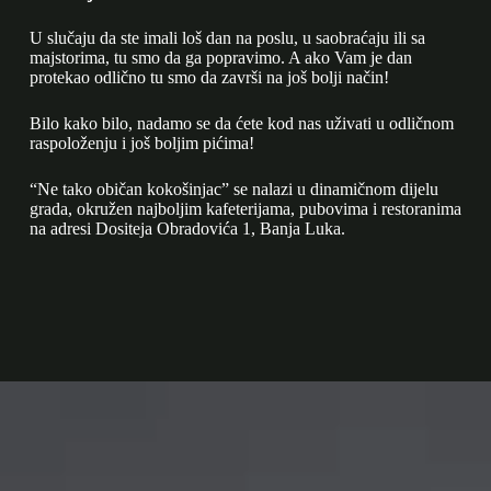
U slučaju da ste imali loš dan na poslu, u saobraćaju ili sa
majstorima, tu smo da ga popravimo. A ako Vam je dan
protekao odlično tu smo da završi na još bolji način!
Bilo kako bilo, nadamo se da ćete kod nas uživati u odličnom
raspoloženju i još boljim pićima!
“Ne tako običan kokošinjac” se nalazi u dinamičnom dijelu
grada, okružen najboljim kafeterijama, pubovima i restoranima
na adresi Dositeja Obradovića 1, Banja Luka.