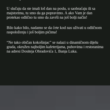
U slučaju da ste imali loš dan na poslu, u saobraćaju ili sa
majstorima, tu smo da ga popravimo. A ako Vam je dan
protekao odlično tu smo da završi na još bolji način!
Bilo kako bilo, nadamo se da ćete kod nas uživati u odličnom
raspoloženju i još boljim pićima!
“Ne tako običan kokošinjac” se nalazi u dinamičnom dijelu
grada, okružen najboljim kafeterijama, pubovima i restoranima
na adresi Dositeja Obradovića 1, Banja Luka.