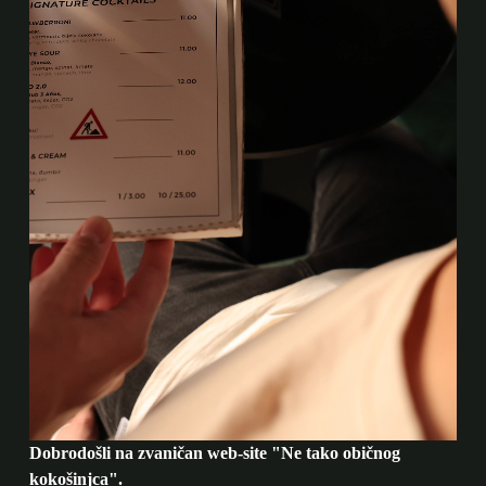
Dobrodošli na zvaničan web-site "Ne tako običnog
kokošinjca".