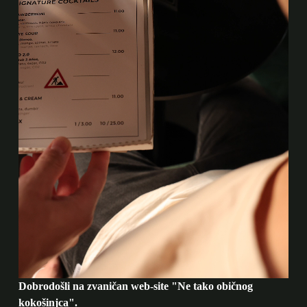
Dobrodošli na zvaničan web-site "Ne tako običnog
kokošinjca".