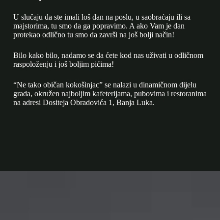
U slučaju da ste imali loš dan na poslu, u saobraćaju ili sa
majstorima, tu smo da ga popravimo. A ako Vam je dan
protekao odlično tu smo da završi na još bolji način!
Bilo kako bilo, nadamo se da ćete kod nas uživati u odličnom
raspoloženju i još boljim pićima!
“Ne tako običan kokošinjac” se nalazi u dinamičnom dijelu
grada, okružen najboljim kafeterijama, pubovima i restoranima
na adresi Dositeja Obradovića 1, Banja Luka.