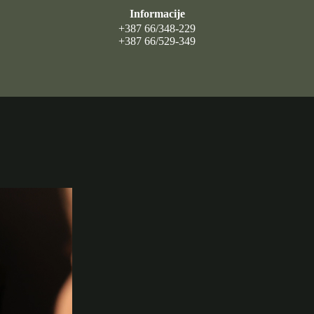
Informacije
+387 66/348-229
+387 66/529-349