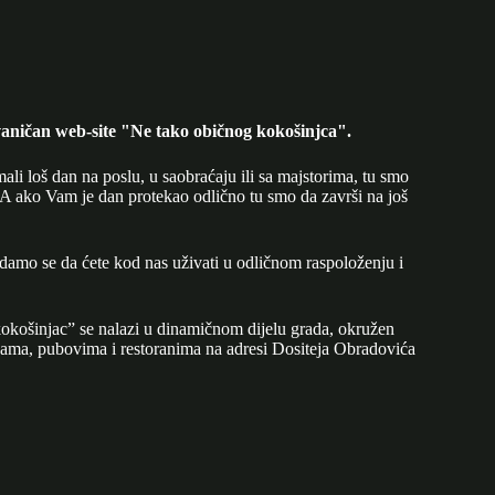
aničan web-site "Ne tako običnog kokošinjca".
mali loš dan na poslu, u saobraćaju ili sa majstorima, tu smo
A ako Vam je dan protekao odlično tu smo da završi na još
adamo se da ćete kod nas uživati u odličnom raspoloženju i
okošinjac” se nalazi u dinamičnom dijelu grada, okružen
ijama, pubovima i restoranima na adresi Dositeja Obradovića