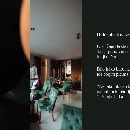
Dobrodošli na zv
U slučaju da ste i
da ga popravimo. 
bolji način!
Bilo kako bilo, n
još boljim pićima!
“Ne tako običan k
najboljim kafeter
1, Banja Luka.