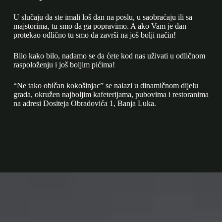
U slučaju da ste imali loš dan na poslu, u saobraćaju ili sa
majstorima, tu smo da ga popravimo. A ako Vam je dan
protekao odlično tu smo da završi na još bolji način!
Bilo kako bilo, nadamo se da ćete kod nas uživati u odličnom
raspoloženju i još boljim pićima!
“Ne tako običan kokošinjac” se nalazi u dinamičnom dijelu
grada, okružen najboljim kafeterijama, pubovima i restoranima
na adresi Dositeja Obradovića 1, Banja Luka.