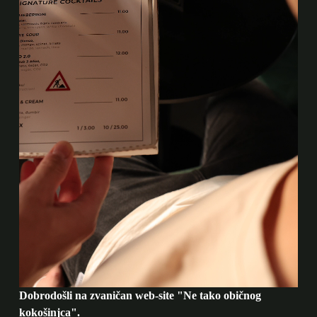
Dobrodošli na zvaničan web-site "Ne tako običnog
kokošinjca".