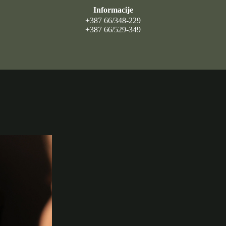
Informacije
+387 66/348-229
+387 66/529-349