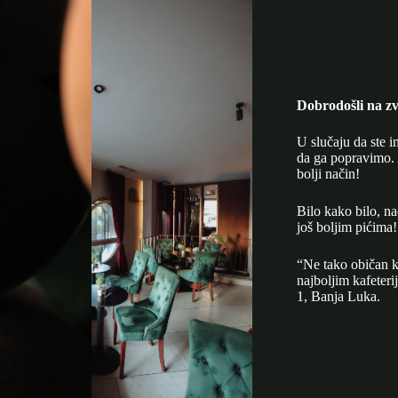
Dobrodošli na zv
U slučaju da ste i
da ga popravimo. 
bolji način!
Bilo kako bilo, n
još boljim pićima!
“Ne tako običan k
najboljim kafeter
1, Banja Luka.