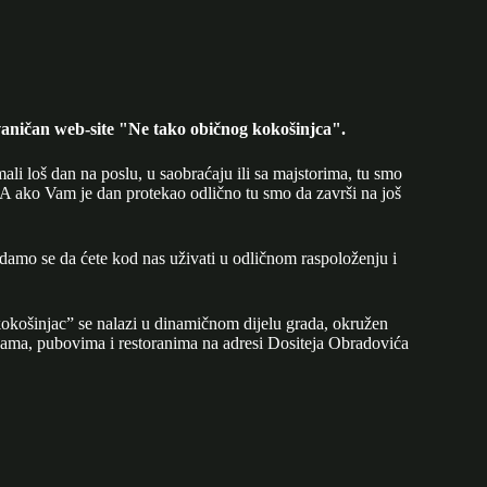
aničan web-site "Ne tako običnog kokošinjca".
mali loš dan na poslu, u saobraćaju ili sa majstorima, tu smo
A ako Vam je dan protekao odlično tu smo da završi na još
adamo se da ćete kod nas uživati u odličnom raspoloženju i
okošinjac” se nalazi u dinamičnom dijelu grada, okružen
ijama, pubovima i restoranima na adresi Dositeja Obradovića