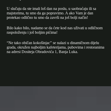
U slučaju da ste imali loš dan na poslu, u saobraćaju ili sa
majstorima, tu smo da ga popravimo. A ako Vam je dan
protekao odlično tu smo da završi na još bolji način!
Bilo kako bilo, nadamo se da ćete kod nas uživati u odličnom
raspoloženju i još boljim pićima!
“Ne tako običan kokošinjac” se nalazi u dinamičnom dijelu
grada, okružen najboljim kafeterijama, pubovima i restoranima
na adresi Dositeja Obradovića 1, Banja Luka.