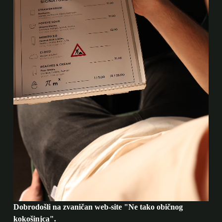
Dobrodošli na zvaničan web-site "Ne tako običnog
kokošinjca".