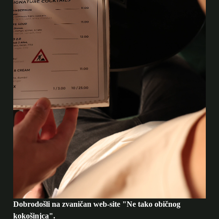
Dobrodošli na zvaničan web-site "Ne tako običnog
kokošinjca".