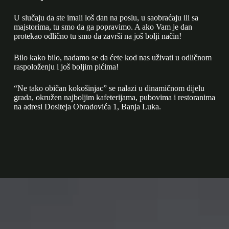
U slučaju da ste imali loš dan na poslu, u saobraćaju ili sa
majstorima, tu smo da ga popravimo. A ako Vam je dan
protekao odlično tu smo da završi na još bolji način!
Bilo kako bilo, nadamo se da ćete kod nas uživati u odličnom
raspoloženju i još boljim pićima!
“Ne tako običan kokošinjac” se nalazi u dinamičnom dijelu
grada, okružen najboljim kafeterijama, pubovima i restoranima
na adresi Dositeja Obradovića 1, Banja Luka.