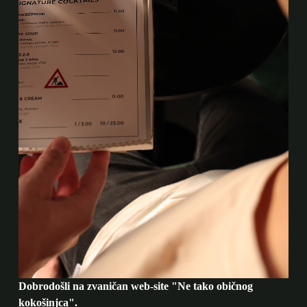
Dobrodošli na zvaničan web-site "Ne tako običnog
kokošinjca".