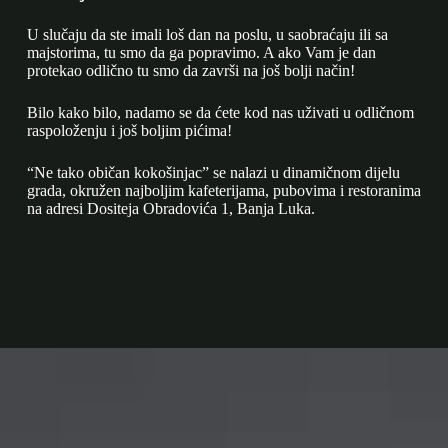
U slučaju da ste imali loš dan na poslu, u saobraćaju ili sa
majstorima, tu smo da ga popravimo. A ako Vam je dan
protekao odlično tu smo da završi na još bolji način!
Bilo kako bilo, nadamo se da ćete kod nas uživati u odličnom
raspoloženju i još boljim pićima!
“Ne tako običan kokošinjac” se nalazi u dinamičnom dijelu
grada, okružen najboljim kafeterijama, pubovima i restoranima
na adresi Dositeja Obradovića 1, Banja Luka.