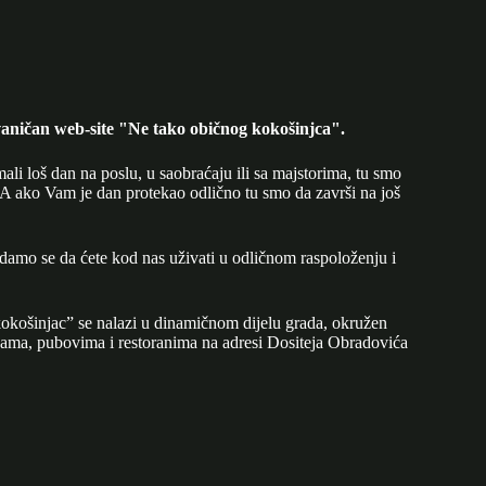
aničan web-site "Ne tako običnog kokošinjca".
mali loš dan na poslu, u saobraćaju ili sa majstorima, tu smo
A ako Vam je dan protekao odlično tu smo da završi na još
adamo se da ćete kod nas uživati u odličnom raspoloženju i
okošinjac” se nalazi u dinamičnom dijelu grada, okružen
ijama, pubovima i restoranima na adresi Dositeja Obradovića