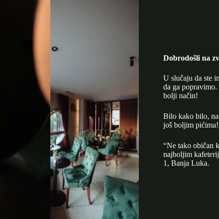
Dobrodošli na zv
U slučaju da ste i
da ga popravimo. 
bolji način!
Bilo kako bilo, n
još boljim pićima!
“Ne tako običan k
najboljim kafeter
1, Banja Luka.