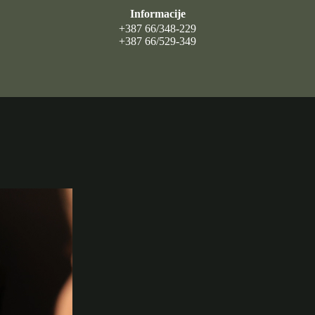
Informacije
+387 66/348-229
+387 66/529-349