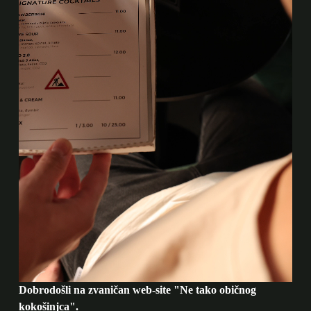
Dobrodošli na zvaničan web-site "Ne tako običnog
kokošinjca".