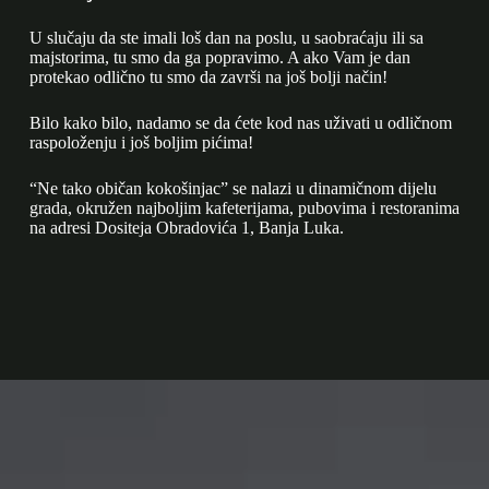
U slučaju da ste imali loš dan na poslu, u saobraćaju ili sa
majstorima, tu smo da ga popravimo. A ako Vam je dan
protekao odlično tu smo da završi na još bolji način!
Bilo kako bilo, nadamo se da ćete kod nas uživati u odličnom
raspoloženju i još boljim pićima!
“Ne tako običan kokošinjac” se nalazi u dinamičnom dijelu
grada, okružen najboljim kafeterijama, pubovima i restoranima
na adresi Dositeja Obradovića 1, Banja Luka.