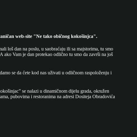
aničan web-site "Ne tako običnog kokošinjca".
mali loš dan na poslu, u saobraćaju ili sa majstorima, tu smo
A ako Vam je dan protekao odlično tu smo da završi na još
adamo se da ćete kod nas uživati u odličnom raspoloženju i
okošinjac” se nalazi u dinamičnom dijelu grada, okružen
ijama, pubovima i restoranima na adresi Dositeja Obradovića