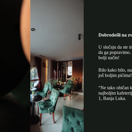
Dobrodošli na zv
U slučaju da ste i
da ga popravimo. 
bolji način!
Bilo kako bilo, n
još boljim pićima!
“Ne tako običan k
najboljim kafeter
1, Banja Luka.