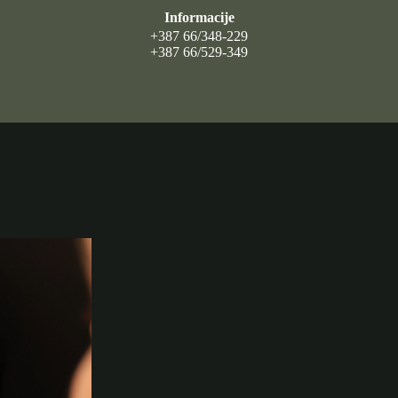
Informacije
+387 66/348-229
+387 66/529-349