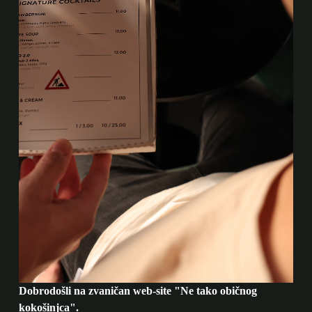
Dobrodošli na zvaničan web-site "Ne tako običnog
kokošinjca".