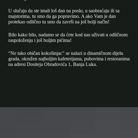
U slučaju da ste imali loš dan na poslu, u saobraćaju ili sa
majstorima, tu smo da ga popravimo. A ako Vam je dan
protekao odlično tu smo da završi na još bolji način!
Bilo kako bilo, nadamo se da ćete kod nas uživati u odličnom
raspoloženju i još boljim pićima!
“Ne tako običan kokošinjac” se nalazi u dinamičnom dijelu
grada, okružen najboljim kafeterijama, pubovima i restoranima
na adresi Dositeja Obradovića 1, Banja Luka.