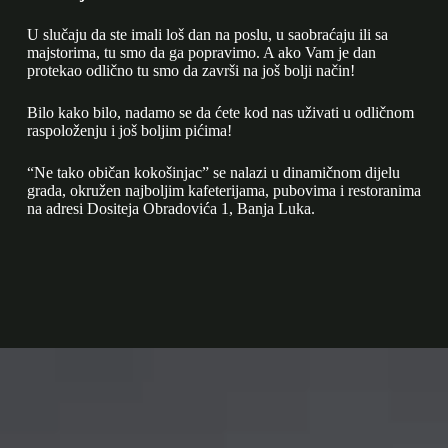
U slučaju da ste imali loš dan na poslu, u saobraćaju ili sa
majstorima, tu smo da ga popravimo. A ako Vam je dan
protekao odlično tu smo da završi na još bolji način!
Bilo kako bilo, nadamo se da ćete kod nas uživati u odličnom
raspoloženju i još boljim pićima!
“Ne tako običan kokošinjac” se nalazi u dinamičnom dijelu
grada, okružen najboljim kafeterijama, pubovima i restoranima
na adresi Dositeja Obradovića 1, Banja Luka.