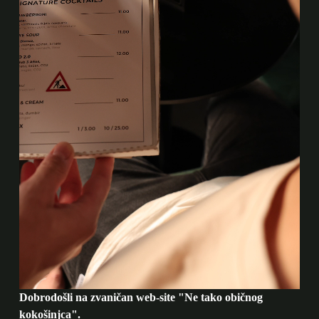
Dobrodošli na zvaničan web-site "Ne tako običnog
kokošinjca".