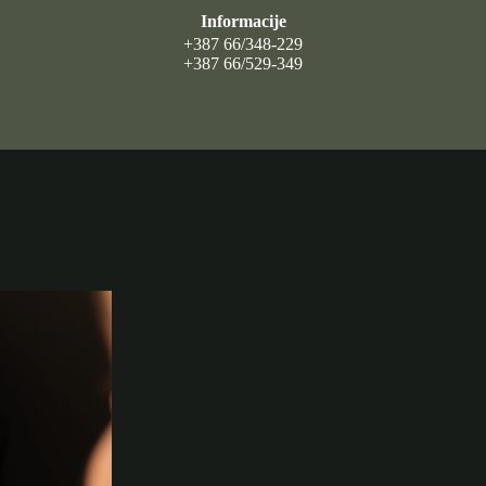
Informacije
+387 66/348-229
+387 66/529-349