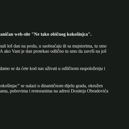
aničan web-site "Ne tako običnog kokošinjca".
mali loš dan na poslu, u saobraćaju ili sa majstorima, tu smo
A ako Vam je dan protekao odlično tu smo da završi na još
adamo se da ćete kod nas uživati u odličnom raspoloženju i
okošinjac” se nalazi u dinamičnom dijelu grada, okružen
ijama, pubovima i restoranima na adresi Dositeja Obradovića