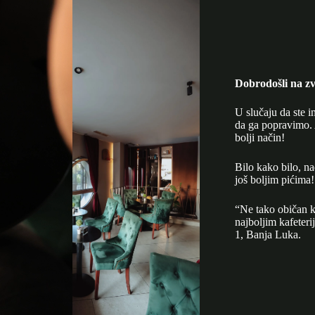
Dobrodošli na zv
U slučaju da ste i
da ga popravimo. 
bolji način!
Bilo kako bilo, n
još boljim pićima!
“Ne tako običan k
najboljim kafeter
1, Banja Luka.