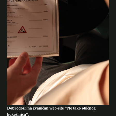
Dobrodošli na zvaničan web-site "Ne tako običnog
kokošinjca".