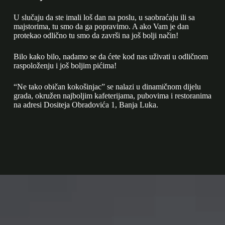
U slučaju da ste imali loš dan na poslu, u saobraćaju ili sa
majstorima, tu smo da ga popravimo. A ako Vam je dan
protekao odlično tu smo da završi na još bolji način!
Bilo kako bilo, nadamo se da ćete kod nas uživati u odličnom
raspoloženju i još boljim pićima!
“Ne tako običan kokošinjac” se nalazi u dinamičnom dijelu
grada, okružen najboljim kafeterijama, pubovima i restoranima
na adresi Dositeja Obradovića 1, Banja Luka.