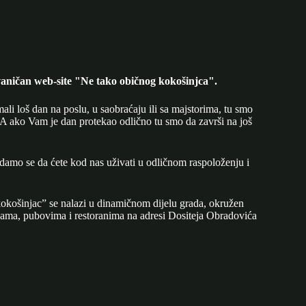
aničan web-site "Ne tako običnog kokošinjca".
mali loš dan na poslu, u saobraćaju ili sa majstorima, tu smo
A ako Vam je dan protekao odlično tu smo da završi na još
adamo se da ćete kod nas uživati u odličnom raspoloženju i
okošinjac” se nalazi u dinamičnom dijelu grada, okružen
ijama, pubovima i restoranima na adresi Dositeja Obradovića