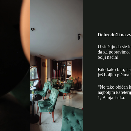
Dobrodošli na zv
U slučaju da ste i
da ga popravimo. 
bolji način!
Bilo kako bilo, n
još boljim pićima!
“Ne tako običan k
najboljim kafeter
1, Banja Luka.