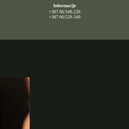
Informacije
+387 66/348-229
+387 66/529-349