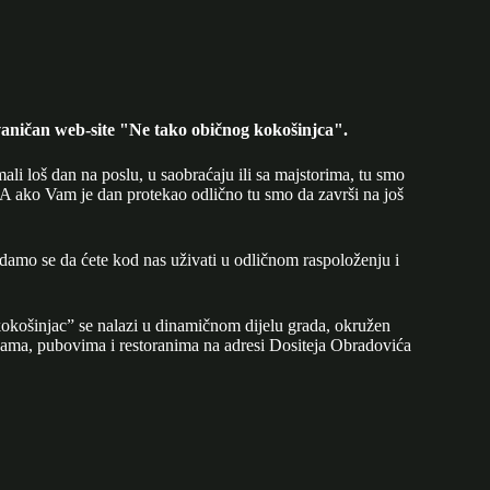
aničan web-site "Ne tako običnog kokošinjca".
mali loš dan na poslu, u saobraćaju ili sa majstorima, tu smo
A ako Vam je dan protekao odlično tu smo da završi na još
adamo se da ćete kod nas uživati u odličnom raspoloženju i
okošinjac” se nalazi u dinamičnom dijelu grada, okružen
ijama, pubovima i restoranima na adresi Dositeja Obradovića