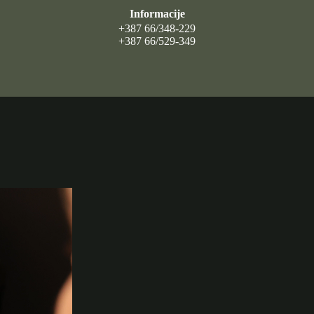
Informacije
+387 66/348-229
+387 66/529-349