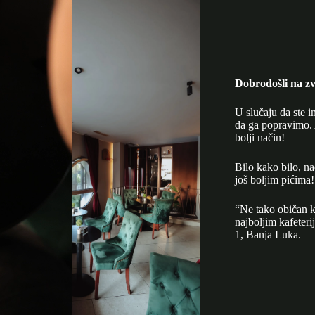
Dobrodošli na zv
U slučaju da ste i
da ga popravimo. 
bolji način!
Bilo kako bilo, n
još boljim pićima!
“Ne tako običan k
najboljim kafeter
1, Banja Luka.