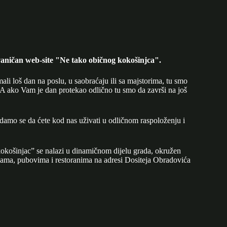
aničan web-site "Ne tako običnog kokošinjca".
mali loš dan na poslu, u saobraćaju ili sa majstorima, tu smo
A ako Vam je dan protekao odlično tu smo da završi na još
adamo se da ćete kod nas uživati u odličnom raspoloženju i
okošinjac” se nalazi u dinamičnom dijelu grada, okružen
ijama, pubovima i restoranima na adresi Dositeja Obradovića