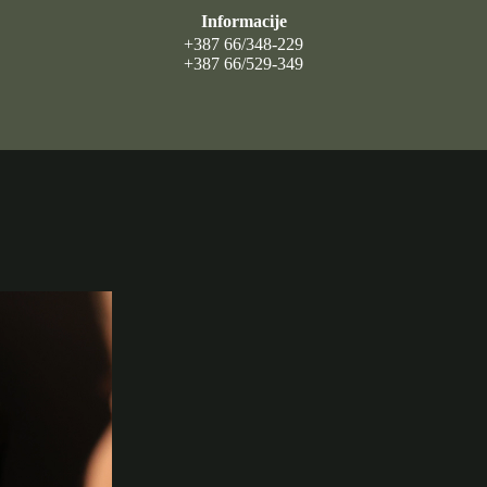
Informacije
+387 66/348-229
+387 66/529-349