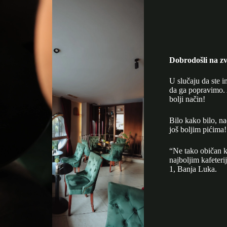
Dobrodošli na zv
U slučaju da ste i
da ga popravimo. 
bolji način!
Bilo kako bilo, n
još boljim pićima!
“Ne tako običan k
najboljim kafeter
1, Banja Luka.