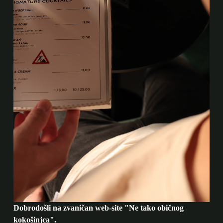
Dobrodošli na zvaničan web-site "Ne tako običnog
kokošinjca".