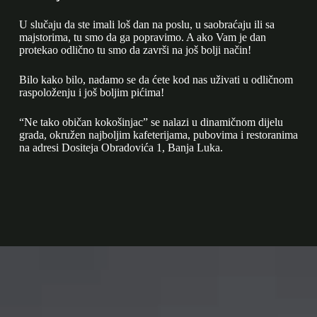
U slučaju da ste imali loš dan na poslu, u saobraćaju ili sa
majstorima, tu smo da ga popravimo. A ako Vam je dan
protekao odlično tu smo da završi na još bolji način!
Bilo kako bilo, nadamo se da ćete kod nas uživati u odličnom
raspoloženju i još boljim pićima!
“Ne tako običan kokošinjac” se nalazi u dinamičnom dijelu
grada, okružen najboljim kafeterijama, pubovima i restoranima
na adresi Dositeja Obradovića 1, Banja Luka.