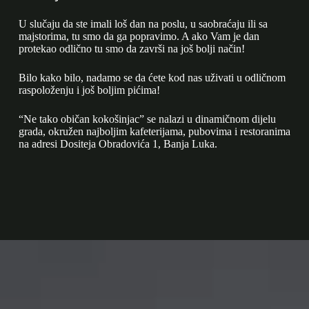
U slučaju da ste imali loš dan na poslu, u saobraćaju ili sa
majstorima, tu smo da ga popravimo. A ako Vam je dan
protekao odlično tu smo da završi na još bolji način!
Bilo kako bilo, nadamo se da ćete kod nas uživati u odličnom
raspoloženju i još boljim pićima!
“Ne tako običan kokošinjac” se nalazi u dinamičnom dijelu
grada, okružen najboljim kafeterijama, pubovima i restoranima
na adresi Dositeja Obradovića 1, Banja Luka.