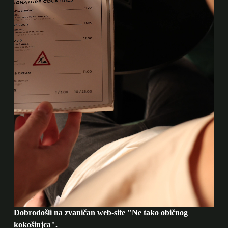
Dobrodošli na zvaničan web-site "Ne tako običnog
kokošinjca".