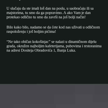
U slučaju da ste imali loš dan na poslu, u saobraćaju ili sa
majstorima, tu smo da ga popravimo. A ako Vam je dan
protekao odlično tu smo da završi na još bolji način!
Bilo kako bilo, nadamo se da ćete kod nas uživati u odličnom
raspoloženju i još boljim pićima!
“Ne tako običan kokošinjac” se nalazi u dinamičnom dijelu
grada, okružen najboljim kafeterijama, pubovima i restoranima
na adresi Dositeja Obradovića 1, Banja Luka.