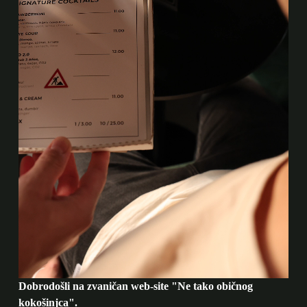
Dobrodošli na zvaničan web-site "Ne tako običnog
kokošinjca".