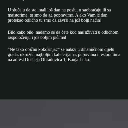
U slučaju da ste imali loš dan na poslu, u saobraćaju ili sa
majstorima, tu smo da ga popravimo. A ako Vam je dan
protekao odlično tu smo da završi na još bolji način!
Bilo kako bilo, nadamo se da ćete kod nas uživati u odličnom
raspoloženju i još boljim pićima!
“Ne tako običan kokošinjac” se nalazi u dinamičnom dijelu
grada, okružen najboljim kafeterijama, pubovima i restoranima
na adresi Dositeja Obradovića 1, Banja Luka.