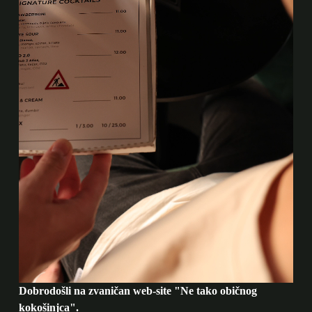
Dobrodošli na zvaničan web-site "Ne tako običnog
kokošinjca".