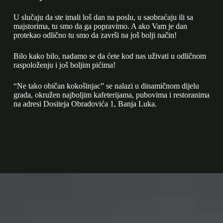
U slučaju da ste imali loš dan na poslu, u saobraćaju ili sa
majstorima, tu smo da ga popravimo. A ako Vam je dan
protekao odlično tu smo da završi na još bolji način!
Bilo kako bilo, nadamo se da ćete kod nas uživati u odličnom
raspoloženju i još boljim pićima!
“Ne tako običan kokošinjac” se nalazi u dinamičnom dijelu
grada, okružen najboljim kafeterijama, pubovima i restoranima
na adresi Dositeja Obradovića 1, Banja Luka.