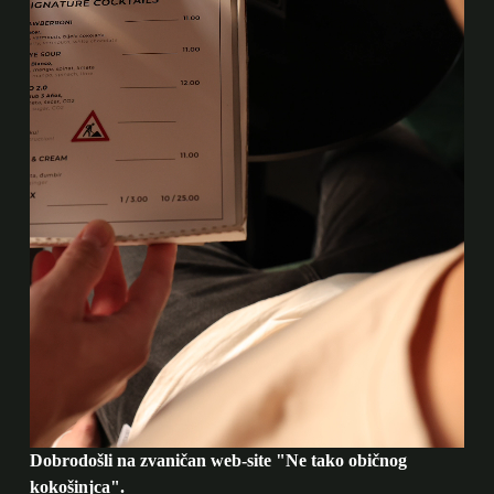
Dobrodošli na zvaničan web-site "Ne tako običnog
kokošinjca".