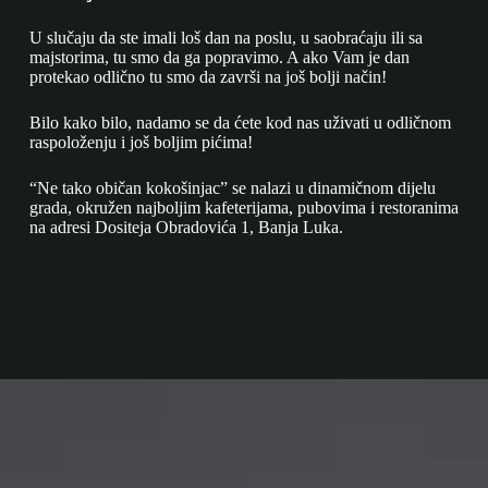
U slučaju da ste imali loš dan na poslu, u saobraćaju ili sa
majstorima, tu smo da ga popravimo. A ako Vam je dan
protekao odlično tu smo da završi na još bolji način!
Bilo kako bilo, nadamo se da ćete kod nas uživati u odličnom
raspoloženju i još boljim pićima!
“Ne tako običan kokošinjac” se nalazi u dinamičnom dijelu
grada, okružen najboljim kafeterijama, pubovima i restoranima
na adresi Dositeja Obradovića 1, Banja Luka.