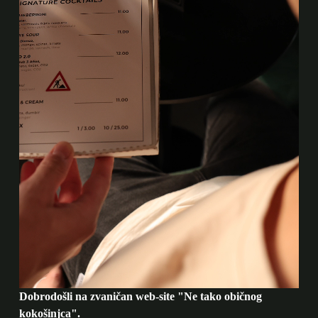
Dobrodošli na zvaničan web-site "Ne tako običnog
kokošinjca".