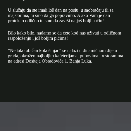
U slučaju da ste imali loš dan na poslu, u saobraćaju ili sa
majstorima, tu smo da ga popravimo. A ako Vam je dan
protekao odlično tu smo da završi na još bolji način!
Bilo kako bilo, nadamo se da ćete kod nas uživati u odličnom
raspoloženju i još boljim pićima!
“Ne tako običan kokošinjac” se nalazi u dinamičnom dijelu
grada, okružen najboljim kafeterijama, pubovima i restoranima
na adresi Dositeja Obradovića 1, Banja Luka.