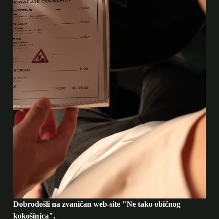
Dobrodošli na zvaničan web-site "Ne tako običnog
kokošinjca".