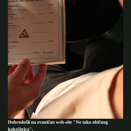
Dobrodošli na zvaničan web-site "Ne tako običnog
kokošinjca".