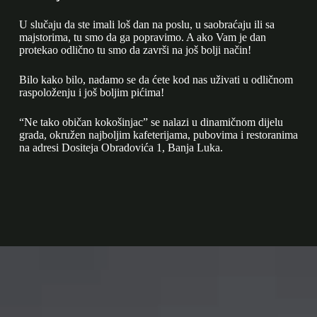
U slučaju da ste imali loš dan na poslu, u saobraćaju ili sa
majstorima, tu smo da ga popravimo. A ako Vam je dan
protekao odlično tu smo da završi na još bolji način!
Bilo kako bilo, nadamo se da ćete kod nas uživati u odličnom
raspoloženju i još boljim pićima!
“Ne tako običan kokošinjac” se nalazi u dinamičnom dijelu
grada, okružen najboljim kafeterijama, pubovima i restoranima
na adresi Dositeja Obradovića 1, Banja Luka.