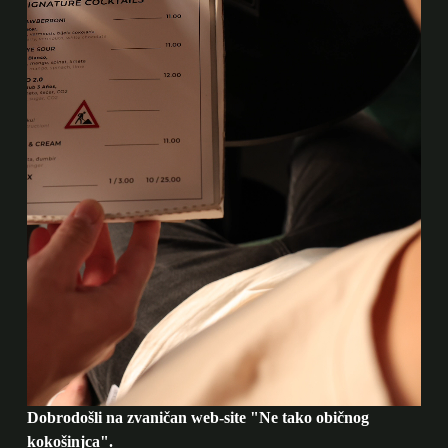
Dobrodošli na zvaničan web-site "Ne tako običnog
kokošinjca".