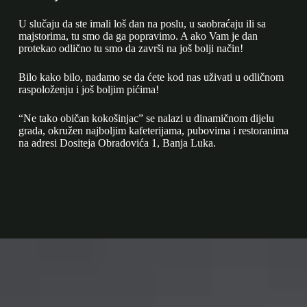
U slučaju da ste imali loš dan na poslu, u saobraćaju ili sa
majstorima, tu smo da ga popravimo. A ako Vam je dan
protekao odlično tu smo da završi na još bolji način!
Bilo kako bilo, nadamo se da ćete kod nas uživati u odličnom
raspoloženju i još boljim pićima!
“Ne tako običan kokošinjac” se nalazi u dinamičnom dijelu
grada, okružen najboljim kafeterijama, pubovima i restoranima
na adresi Dositeja Obradovića 1, Banja Luka.