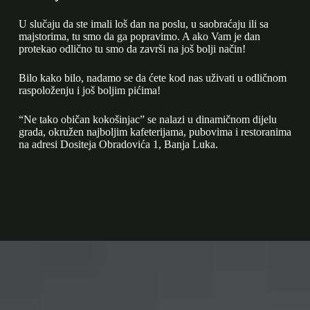
U slučaju da ste imali loš dan na poslu, u saobraćaju ili sa
majstorima, tu smo da ga popravimo. A ako Vam je dan
protekao odlično tu smo da završi na još bolji način!
Bilo kako bilo, nadamo se da ćete kod nas uživati u odličnom
raspoloženju i još boljim pićima!
“Ne tako običan kokošinjac” se nalazi u dinamičnom dijelu
grada, okružen najboljim kafeterijama, pubovima i restoranima
na adresi Dositeja Obradovića 1, Banja Luka.