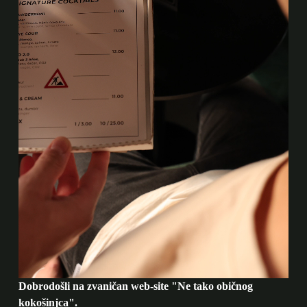
Dobrodošli na zvaničan web-site "Ne tako običnog
kokošinjca".