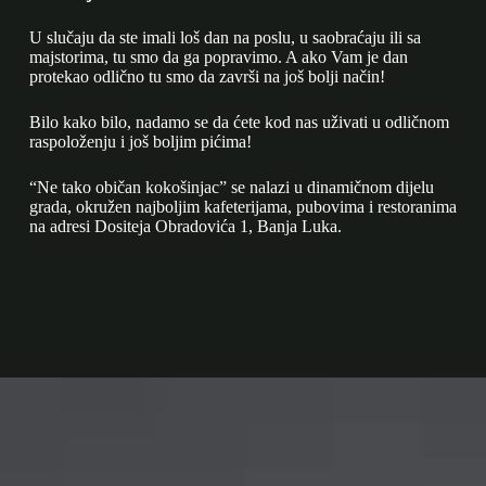
U slučaju da ste imali loš dan na poslu, u saobraćaju ili sa
majstorima, tu smo da ga popravimo. A ako Vam je dan
protekao odlično tu smo da završi na još bolji način!
Bilo kako bilo, nadamo se da ćete kod nas uživati u odličnom
raspoloženju i još boljim pićima!
“Ne tako običan kokošinjac” se nalazi u dinamičnom dijelu
grada, okružen najboljim kafeterijama, pubovima i restoranima
na adresi Dositeja Obradovića 1, Banja Luka.