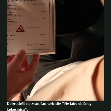
Dobrodošli na zvaničan web-site "Ne tako običnog
kokošinjca".