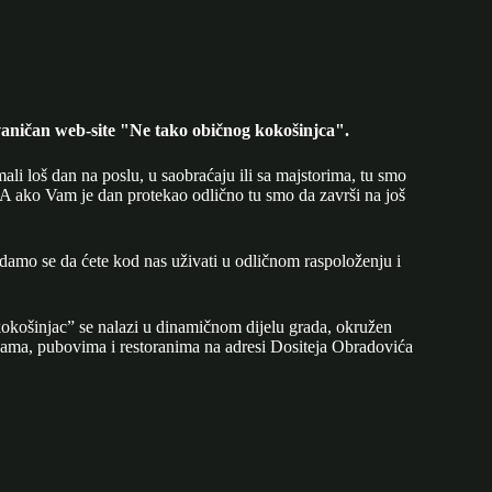
aničan web-site "Ne tako običnog kokošinjca".
mali loš dan na poslu, u saobraćaju ili sa majstorima, tu smo
A ako Vam je dan protekao odlično tu smo da završi na još
adamo se da ćete kod nas uživati u odličnom raspoloženju i
okošinjac” se nalazi u dinamičnom dijelu grada, okružen
ijama, pubovima i restoranima na adresi Dositeja Obradovića