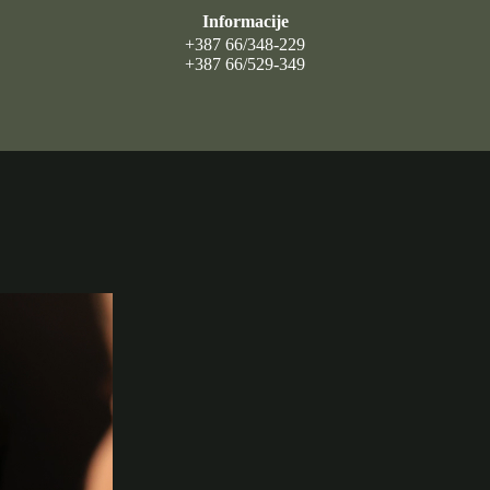
Informacije
+387 66/348-229
+387 66/529-349