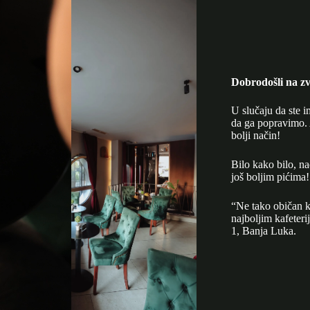
Dobrodošli na zv
U slučaju da ste i
da ga popravimo. 
bolji način!
Bilo kako bilo, n
još boljim pićima!
“Ne tako običan k
najboljim kafeter
1, Banja Luka.