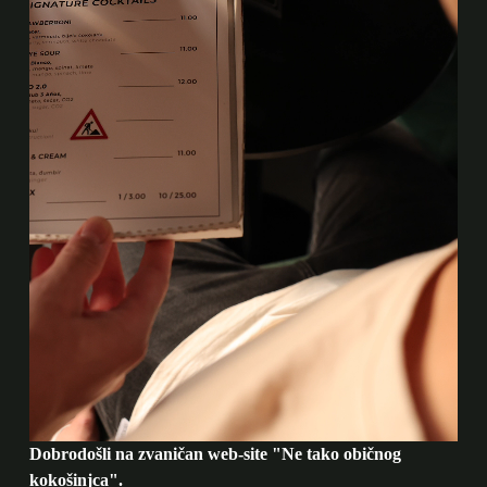
Dobrodošli na zvaničan web-site "Ne tako običnog
kokošinjca".