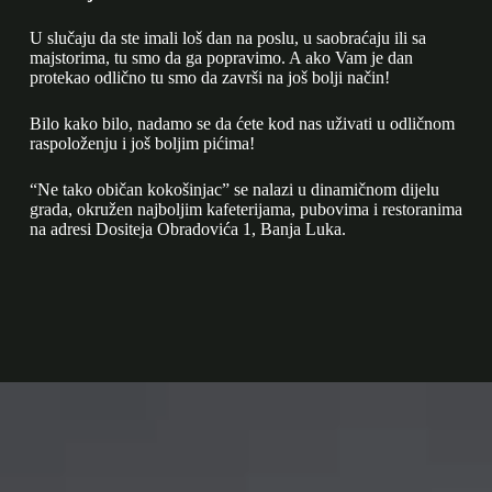
U slučaju da ste imali loš dan na poslu, u saobraćaju ili sa
majstorima, tu smo da ga popravimo. A ako Vam je dan
protekao odlično tu smo da završi na još bolji način!
Bilo kako bilo, nadamo se da ćete kod nas uživati u odličnom
raspoloženju i još boljim pićima!
“Ne tako običan kokošinjac” se nalazi u dinamičnom dijelu
grada, okružen najboljim kafeterijama, pubovima i restoranima
na adresi Dositeja Obradovića 1, Banja Luka.