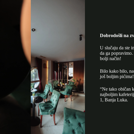
Dobrodošli na zv
U slučaju da ste i
da ga popravimo. 
bolji način!
Bilo kako bilo, n
još boljim pićima!
“Ne tako običan k
najboljim kafeter
1, Banja Luka.