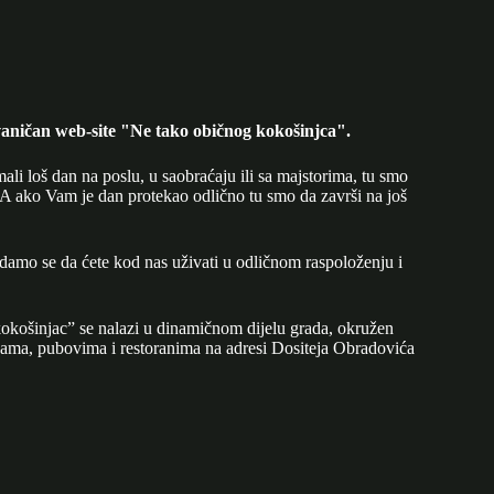
aničan web-site "Ne tako običnog kokošinjca".
mali loš dan na poslu, u saobraćaju ili sa majstorima, tu smo
A ako Vam je dan protekao odlično tu smo da završi na još
adamo se da ćete kod nas uživati u odličnom raspoloženju i
okošinjac” se nalazi u dinamičnom dijelu grada, okružen
ijama, pubovima i restoranima na adresi Dositeja Obradovića