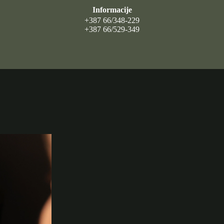
Informacije
+387 66/348-229
+387 66/529-349