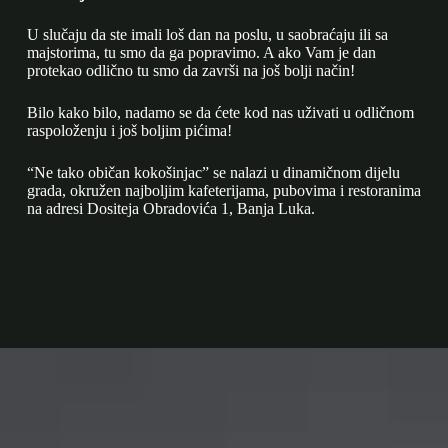
U slučaju da ste imali loš dan na poslu, u saobraćaju ili sa
majstorima, tu smo da ga popravimo. A ako Vam je dan
protekao odlično tu smo da završi na još bolji način!
Bilo kako bilo, nadamo se da ćete kod nas uživati u odličnom
raspoloženju i još boljim pićima!
“Ne tako običan kokošinjac” se nalazi u dinamičnom dijelu
grada, okružen najboljim kafeterijama, pubovima i restoranima
na adresi Dositeja Obradovića 1, Banja Luka.