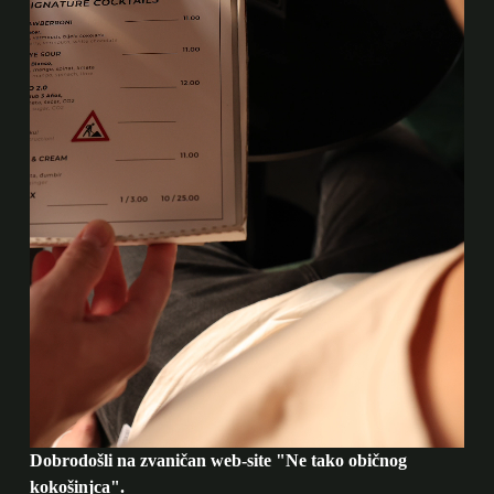
Dobrodošli na zvaničan web-site "Ne tako običnog
kokošinjca".