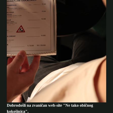
Dobrodošli na zvaničan web-site "Ne tako običnog
kokošinjca".