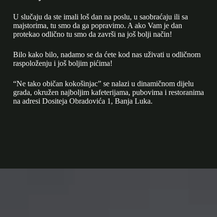
U slučaju da ste imali loš dan na poslu, u saobraćaju ili sa
majstorima, tu smo da ga popravimo. A ako Vam je dan
protekao odlično tu smo da završi na još bolji način!
Bilo kako bilo, nadamo se da ćete kod nas uživati u odličnom
raspoloženju i još boljim pićima!
“Ne tako običan kokošinjac” se nalazi u dinamičnom dijelu
grada, okružen najboljim kafeterijama, pubovima i restoranima
na adresi Dositeja Obradovića 1, Banja Luka.