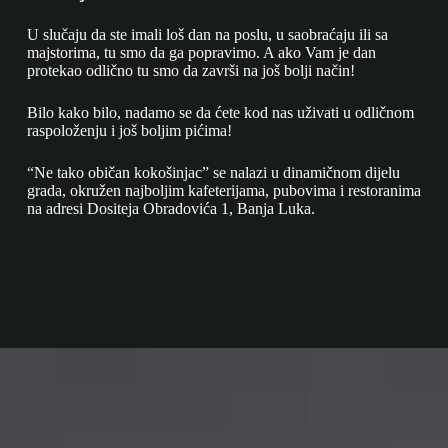
U slučaju da ste imali loš dan na poslu, u saobraćaju ili sa
majstorima, tu smo da ga popravimo. A ako Vam je dan
protekao odlično tu smo da završi na još bolji način!
Bilo kako bilo, nadamo se da ćete kod nas uživati u odličnom
raspoloženju i još boljim pićima!
“Ne tako običan kokošinjac” se nalazi u dinamičnom dijelu
grada, okružen najboljim kafeterijama, pubovima i restoranima
na adresi Dositeja Obradovića 1, Banja Luka.