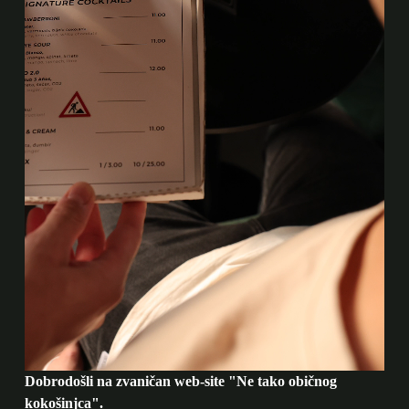
Dobrodošli na zvaničan web-site "Ne tako običnog
kokošinjca".