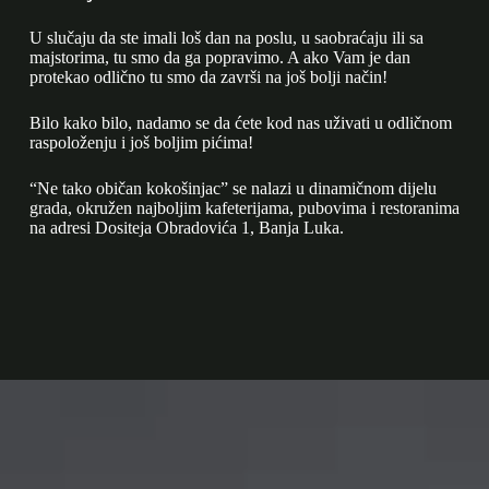
U slučaju da ste imali loš dan na poslu, u saobraćaju ili sa
majstorima, tu smo da ga popravimo. A ako Vam je dan
protekao odlično tu smo da završi na još bolji način!
Bilo kako bilo, nadamo se da ćete kod nas uživati u odličnom
raspoloženju i još boljim pićima!
“Ne tako običan kokošinjac” se nalazi u dinamičnom dijelu
grada, okružen najboljim kafeterijama, pubovima i restoranima
na adresi Dositeja Obradovića 1, Banja Luka.