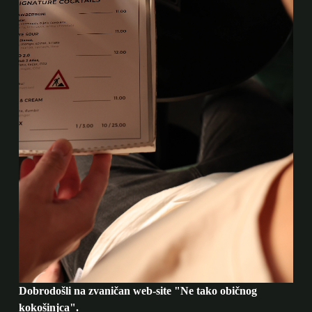
Dobrodošli na zvaničan web-site "Ne tako običnog
kokošinjca".