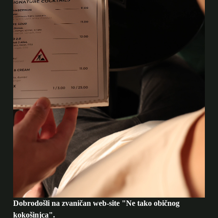
Dobrodošli na zvaničan web-site "Ne tako običnog
kokošinjca".