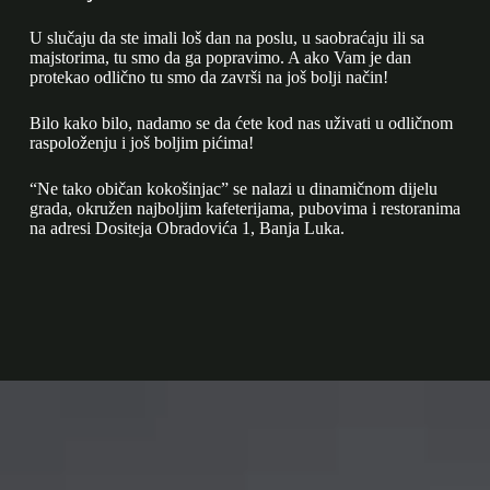
U slučaju da ste imali loš dan na poslu, u saobraćaju ili sa
majstorima, tu smo da ga popravimo. A ako Vam je dan
protekao odlično tu smo da završi na još bolji način!
Bilo kako bilo, nadamo se da ćete kod nas uživati u odličnom
raspoloženju i još boljim pićima!
“Ne tako običan kokošinjac” se nalazi u dinamičnom dijelu
grada, okružen najboljim kafeterijama, pubovima i restoranima
na adresi Dositeja Obradovića 1, Banja Luka.