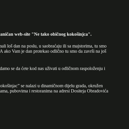
aničan web-site "Ne tako običnog kokošinjca".
mali loš dan na poslu, u saobraćaju ili sa majstorima, tu smo
A ako Vam je dan protekao odlično tu smo da završi na još
adamo se da ćete kod nas uživati u odličnom raspoloženju i
okošinjac” se nalazi u dinamičnom dijelu grada, okružen
ijama, pubovima i restoranima na adresi Dositeja Obradovića