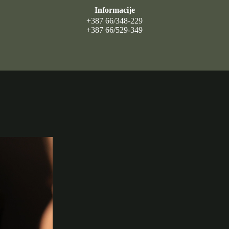
Informacije
+387 66/348-229
+387 66/529-349