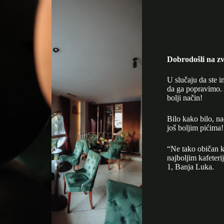
Dobrodošli na zv
U slučaju da ste i
da ga popravimo. 
bolji način!
Bilo kako bilo, n
još boljim pićima!
“Ne tako običan k
najboljim kafeter
1, Banja Luka.