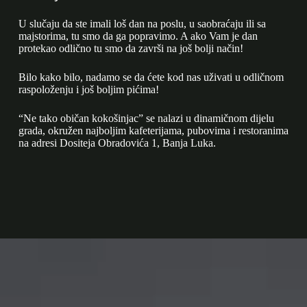
U slučaju da ste imali loš dan na poslu, u saobraćaju ili sa
majstorima, tu smo da ga popravimo. A ako Vam je dan
protekao odlično tu smo da završi na još bolji način!
Bilo kako bilo, nadamo se da ćete kod nas uživati u odličnom
raspoloženju i još boljim pićima!
“Ne tako običan kokošinjac” se nalazi u dinamičnom dijelu
grada, okružen najboljim kafeterijama, pubovima i restoranima
na adresi Dositeja Obradovića 1, Banja Luka.