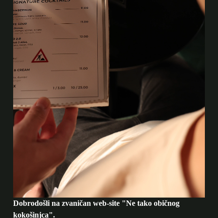
Dobrodošli na zvaničan web-site "Ne tako običnog
kokošinjca".