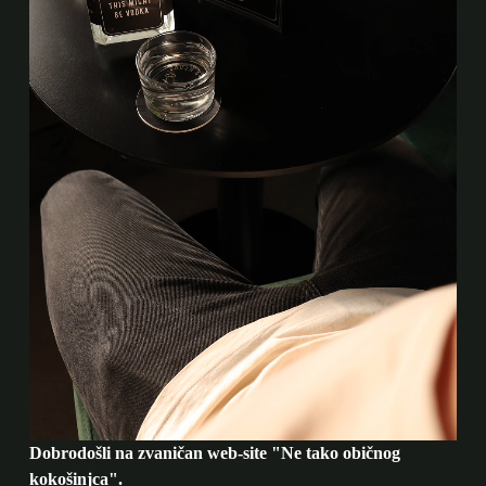
Dobrodošli na zvaničan web-site "Ne tako običnog
kokošinjca".