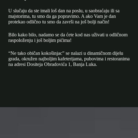
U slučaju da ste imali loš dan na poslu, u saobraćaju ili sa
majstorima, tu smo da ga popravimo. A ako Vam je dan
protekao odlično tu smo da završi na još bolji način!
Bilo kako bilo, nadamo se da ćete kod nas uživati u odličnom
raspoloženju i još boljim pićima!
“Ne tako običan kokošinjac” se nalazi u dinamičnom dijelu
grada, okružen najboljim kafeterijama, pubovima i restoranima
na adresi Dositeja Obradovića 1, Banja Luka.