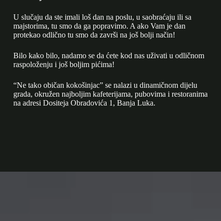
U slučaju da ste imali loš dan na poslu, u saobraćaju ili sa
majstorima, tu smo da ga popravimo. A ako Vam je dan
protekao odlično tu smo da završi na još bolji način!
Bilo kako bilo, nadamo se da ćete kod nas uživati u odličnom
raspoloženju i još boljim pićima!
“Ne tako običan kokošinjac” se nalazi u dinamičnom dijelu
grada, okružen najboljim kafeterijama, pubovima i restoranima
na adresi Dositeja Obradovića 1, Banja Luka.