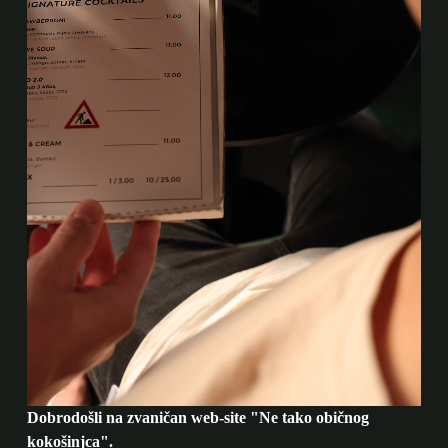
Dobrodošli na zvaničan web-site "Ne tako običnog
kokošinjca".