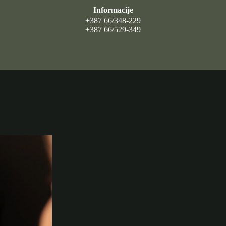
Informacije
+387 66/348-229
+387 66/529-349