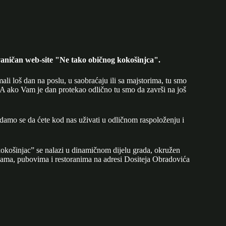
aničan web-site "Ne tako običnog kokošinjca".
mali loš dan na poslu, u saobraćaju ili sa majstorima, tu smo
A ako Vam je dan protekao odlično tu smo da završi na još
adamo se da ćete kod nas uživati u odličnom raspoloženju i
okošinjac” se nalazi u dinamičnom dijelu grada, okružen
ijama, pubovima i restoranima na adresi Dositeja Obradovića