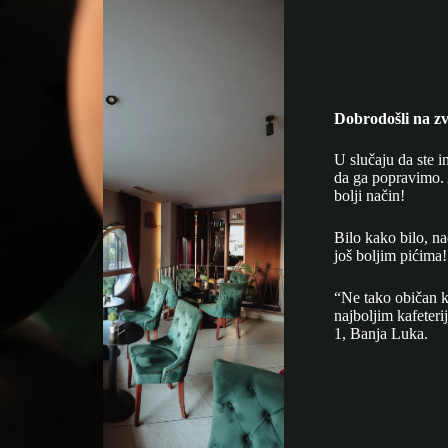
Dobrodošli na zv
U slučaju da ste i
da ga popravimo. 
bolji način!
Bilo kako bilo, n
još boljim pićima!
“Ne tako običan k
najboljim kafeter
1, Banja Luka.