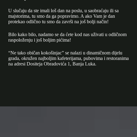
U slučaju da ste imali loš dan na poslu, u saobraćaju ili sa
majstorima, tu smo da ga popravimo. A ako Vam je dan
protekao odlično tu smo da završi na još bolji način!
Bilo kako bilo, nadamo se da ćete kod nas uživati u odličnom
raspoloženju i još boljim pićima!
“Ne tako običan kokošinjac” se nalazi u dinamičnom dijelu
grada, okružen najboljim kafeterijama, pubovima i restoranima
na adresi Dositeja Obradovića 1, Banja Luka.