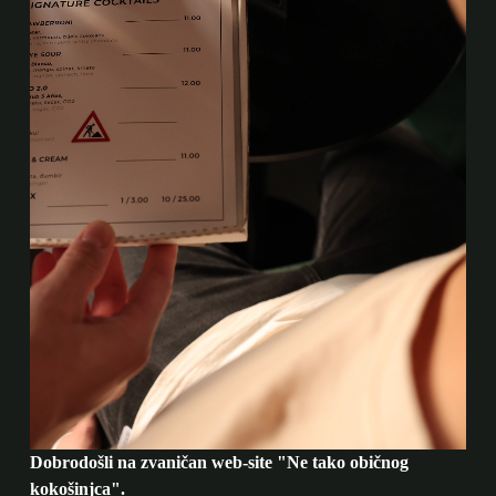
Dobrodošli na zvaničan web-site "Ne tako običnog
kokošinjca".