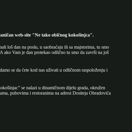
aničan web-site "Ne tako običnog kokošinjca".
mali loš dan na poslu, u saobraćaju ili sa majstorima, tu smo
A ako Vam je dan protekao odlično tu smo da završi na još
adamo se da ćete kod nas uživati u odličnom raspoloženju i
okošinjac” se nalazi u dinamičnom dijelu grada, okružen
ijama, pubovima i restoranima na adresi Dositeja Obradovića