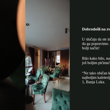
Dobrodošli na zv
U slučaju da ste i
da ga popravimo. 
bolji način!
Bilo kako bilo, n
još boljim pićima!
“Ne tako običan k
najboljim kafeter
1, Banja Luka.