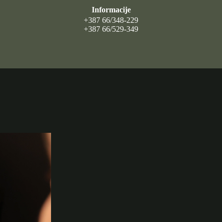
Informacije
+387 66/348-229
+387 66/529-349