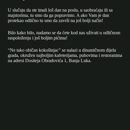
U slučaju da ste imali loš dan na poslu, u saobraćaju ili sa
majstorima, tu smo da ga popravimo. A ako Vam je dan
protekao odlično tu smo da završi na još bolji način!
Bilo kako bilo, nadamo se da ćete kod nas uživati u odličnom
raspoloženju i još boljim pićima!
“Ne tako običan kokošinjac” se nalazi u dinamičnom dijelu
grada, okružen najboljim kafeterijama, pubovima i restoranima
na adresi Dositeja Obradovića 1, Banja Luka.