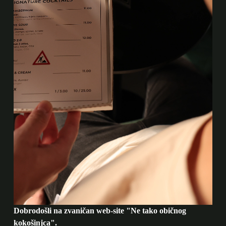
Dobrodošli na zvaničan web-site "Ne tako običnog
kokošinjca".