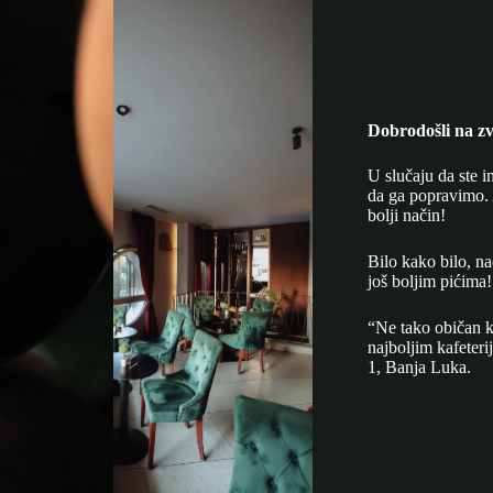
Dobrodošli na zv
U slučaju da ste i
da ga popravimo. 
bolji način!
Bilo kako bilo, n
još boljim pićima!
“Ne tako običan k
najboljim kafeter
1, Banja Luka.