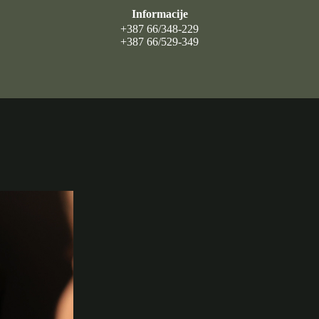
Informacije
+387 66/348-229
+387 66/529-349