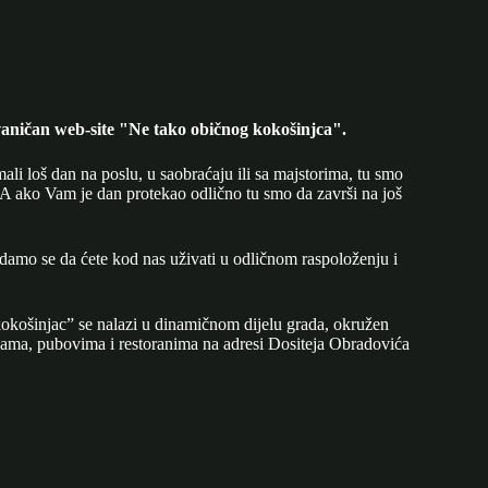
aničan web-site "Ne tako običnog kokošinjca".
mali loš dan na poslu, u saobraćaju ili sa majstorima, tu smo
A ako Vam je dan protekao odlično tu smo da završi na još
adamo se da ćete kod nas uživati u odličnom raspoloženju i
okošinjac” se nalazi u dinamičnom dijelu grada, okružen
ijama, pubovima i restoranima na adresi Dositeja Obradovića