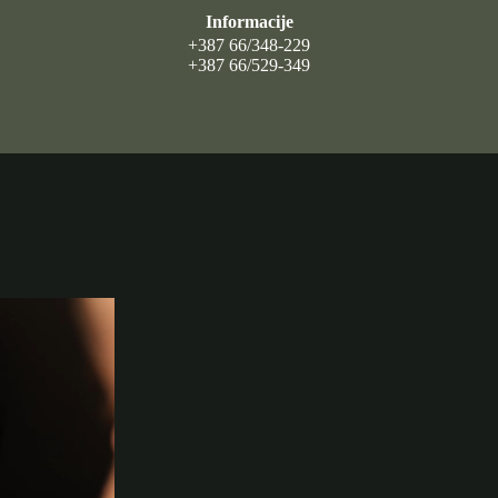
Informacije
+387 66/348-229
+387 66/529-349