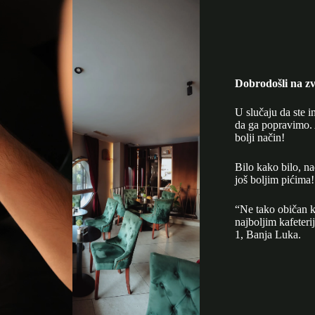
Dobrodošli na zv
U slučaju da ste i
da ga popravimo. 
bolji način!
Bilo kako bilo, n
još boljim pićima!
“Ne tako običan k
najboljim kafeter
1, Banja Luka.