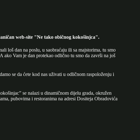
aničan web-site "Ne tako običnog kokošinjca".
mali loš dan na poslu, u saobraćaju ili sa majstorima, tu smo
A ako Vam je dan protekao odlično tu smo da završi na još
adamo se da ćete kod nas uživati u odličnom raspoloženju i
okošinjac” se nalazi u dinamičnom dijelu grada, okružen
ijama, pubovima i restoranima na adresi Dositeja Obradovića