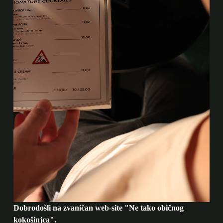
Dobrodošli na zvaničan web-site "Ne tako običnog
kokošinjca".