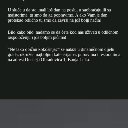
U slučaju da ste imali loš dan na poslu, u saobraćaju ili sa
majstorima, tu smo da ga popravimo. A ako Vam je dan
protekao odlično tu smo da završi na još bolji način!
Bilo kako bilo, nadamo se da ćete kod nas uživati u odličnom
raspoloženju i još boljim pićima!
“Ne tako običan kokošinjac” se nalazi u dinamičnom dijelu
grada, okružen najboljim kafeterijama, pubovima i restoranima
na adresi Dositeja Obradovića 1, Banja Luka.